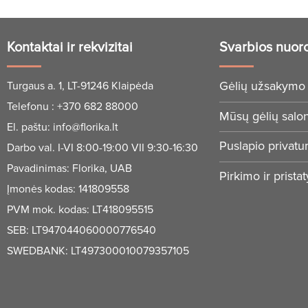
Kontaktai ir rekvizitai
Svarbios nuor
Gėlių užsakymo 
Turgaus a. 1, LT-91246 Klaipėda
Telefonu :
+370 682 88000
Mūsų gėlių salo
El. paštu:
info@florika.lt
Puslapio privatu
Darbo val. I-VI 8:00-19:00 VII 9:30-16:30
Pavadinimas: Florika, UAB
Pirkimo ir prista
Įmonės kodas: 141809558
PVM mok. kodas: LT418095515
SEB: LT947044060000776540
SWEDBANK: LT497300010079357105