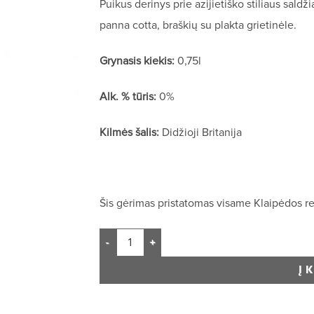
Puikus derinys prie azijietiško stiliaus saldž
panna cotta, braškių su plakta grietinėle.
Grynasis kiekis:
0,75l
Alk. % tūris:
0%
Kilmės šalis:
Didžioji Britanija
Šis gėrimas pristatomas visame Klaipėdos re
Į 