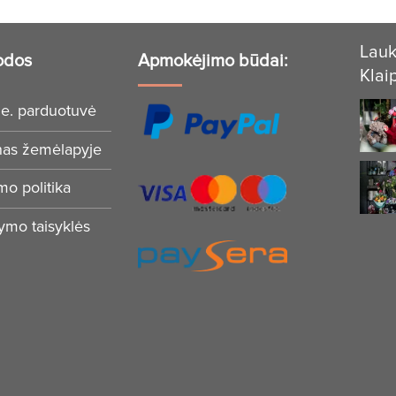
Lauk
odos
Apmokėjimo būdai:
Klai
e. parduotuvė
nas žemėlapyje
mo politika
tymo taisyklės