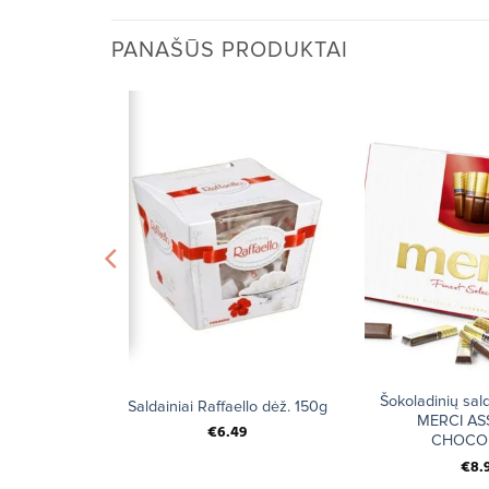
PANAŠŪS PRODUKTAI
+
+
Šokoladinių sald
ėms
Saldainiai Raffaello dėž. 150g
MERCI A
5.99
€
6.49
CHOCO
€
8.