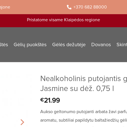
rajone
+370 682 88000
Pristatome visame Klaipėdos regione
štės
Gėlių puokštės
Gėlės dežutėje
Dovanos
Skin
Nealkoholinis putojantis 
Jasmine su dėž. 0,75 l
21.99
€
Aukso geltonumo putojanti arbata žavi parfu
aromatu, subtiliai papildytu baltažiedžių gėli