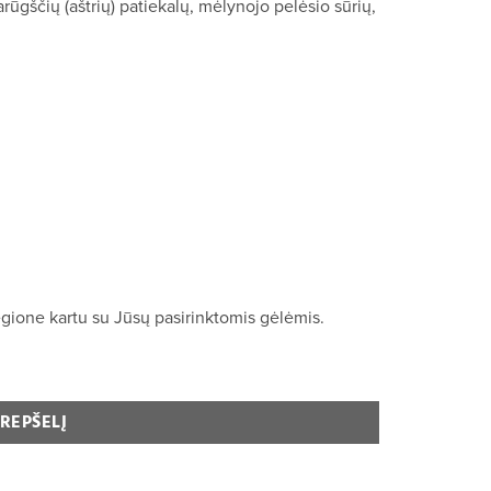
iarūgščių (aštrių) patiekalų, mėlynojo pelėsio sūrių,
gione kartu su Jūsų pasirinktomis gėlėmis.
KREPŠELĮ