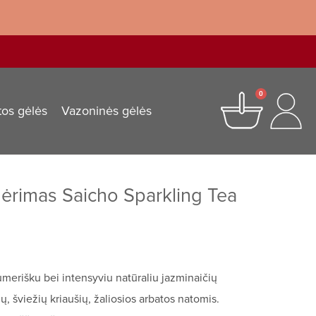
0
tos gėlės
Vazoninės gėlės
gėrimas Saicho Sparkling Tea
merišku bei intensyviu natūraliu jazminaičių
ų, šviežių kriaušių, žaliosios arbatos natomis.