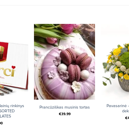
+
+
ainių rinkinys
Pavasarinė –
Prancūziškas musinis tortas
SSORTED
dek
€
39.99
LATES
€
90