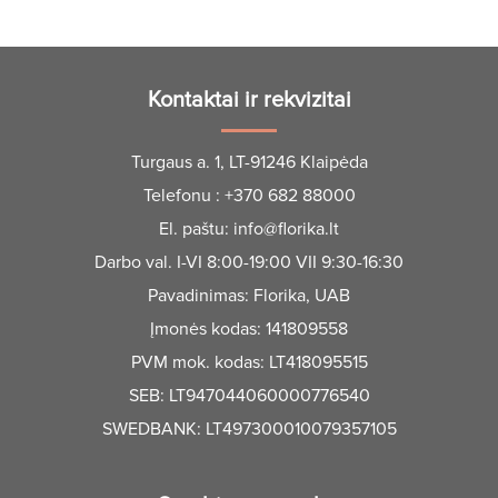
Kontaktai ir rekvizitai
Turgaus a. 1, LT-91246 Klaipėda
Telefonu :
+370 682 88000
El. paštu:
info@florika.lt
Darbo val. I-VI 8:00-19:00 VII 9:30-16:30
Pavadinimas: Florika, UAB
Įmonės kodas: 141809558
PVM mok. kodas: LT418095515
SEB: LT947044060000776540
SWEDBANK: LT497300010079357105