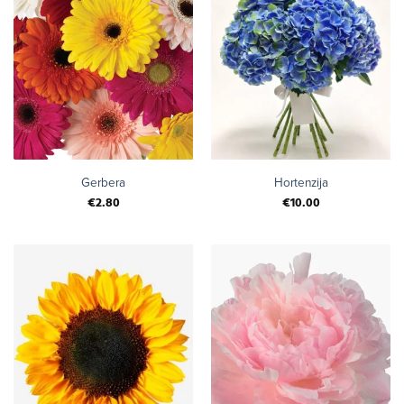
Gerbera
Hortenzija
€
2.80
€
10.00