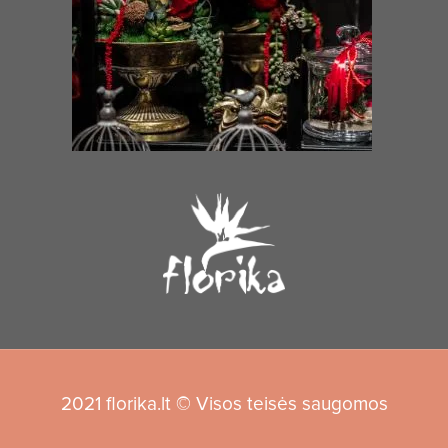
2021 florika.lt © Visos teisės saugomos