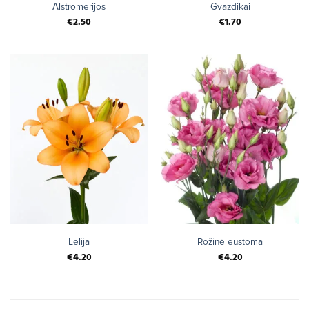
Alstromerijos
Gvazdikai
€
2.50
€
1.70
Lelija
Rožinė eustoma
€
4.20
€
4.20