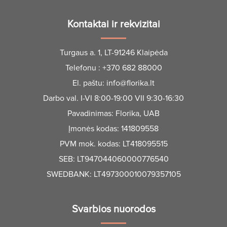
Kontaktai ir rekvizitai
Turgaus a. 1, LT-91246 Klaipėda
Telefonu :
+370 682 88000
El. paštu:
info@florika.lt
Darbo val. I-VI 8:00-19:00 VII 9:30-16:30
Pavadinimas: Florika, UAB
Įmonės kodas: 141809558
PVM mok. kodas: LT418095515
SEB: LT947044060000776540
SWEDBANK: LT497300010079357105
Svarbios nuorodos