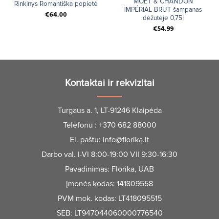
MOËT & CHANDON
Rinkinys Romantiška popietė
IMPÉRIAL BRUT šampanas
€
64.00
dėžutėje 0,75l
€
54.99
Kontaktai ir rekvizitai
Turgaus a. 1, LT-91246 Klaipėda
Telefonu :
+370 682 88000
El. paštu:
info@florika.lt
Darbo val. I-VI 8:00-19:00 VII 9:30-16:30
Pavadinimas: Florika, UAB
Įmonės kodas: 141809558
PVM mok. kodas: LT418095515
SEB: LT947044060000776540