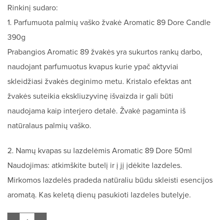
Rinkinį sudaro:
1. Parfumuota palmių vaško žvakė Aromatic 89 Dore Candle
390g
Prabangios Aromatic 89 žvakės yra sukurtos rankų darbo,
naudojant parfumuotus kvapus kurie ypač aktyviai
skleidžiasi žvakės deginimo metu. Kristalo efektas ant
žvakės suteikia ekskliuzyvinę išvaizda ir gali būti
naudojama kaip interjero detalė. Žvakė pagaminta iš
natūralaus palmių vaško.
2. Namų kvapas su lazdelėmis Aromatic 89 Dore 50ml
Naudojimas: atkimškite butelį ir į jį įdėkite lazdeles.
Mirkomos lazdelės pradeda natūraliu būdu skleisti esencijos
aromatą. Kas keletą dienų pasukioti lazdeles butelyje.