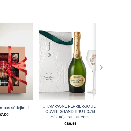
+
CHAMPAGNE PERRIER-JOUËT
am pasisėdėjimui
CUVÉE GRAND BRUT 0,75l
67.00
dėžutėje su taurėmis
€
89.99