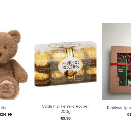
+
+
Saldainiai Ferrero Rocher
tis
Rinkinys Ilg
200g
€
34.99
€
€
9.90