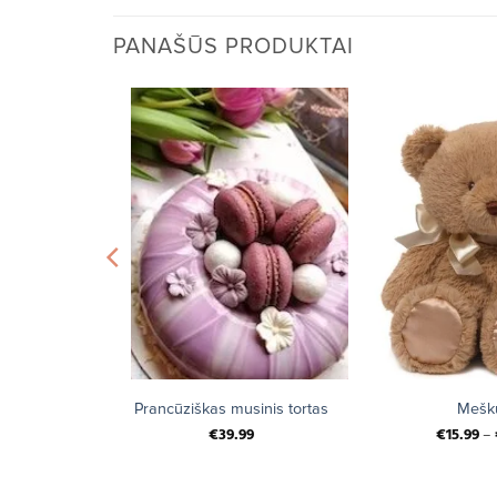
PANAŠŪS PRODUKTAI
+
+
 BLANC DE
Prancūziškas musinis tortas
Mešku
75l
€
39.99
€
15.99
–