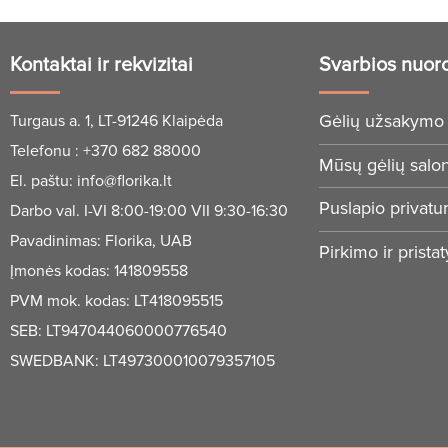
Kontaktai ir rekvizitai
Svarbios nuor
Gėlių užsakymo 
Turgaus a. 1, LT-91246 Klaipėda
Telefonu :
+370 682 88000
Mūsų gėlių salo
El. paštu:
info@florika.lt
Puslapio privatu
Darbo val. I-VI 8:00-19:00 VII 9:30-16:30
Pavadinimas: Florika, UAB
Pirkimo ir prista
Įmonės kodas: 141809558
PVM mok. kodas: LT418095515
SEB: LT947044060000776540
SWEDBANK: LT497300010079357105