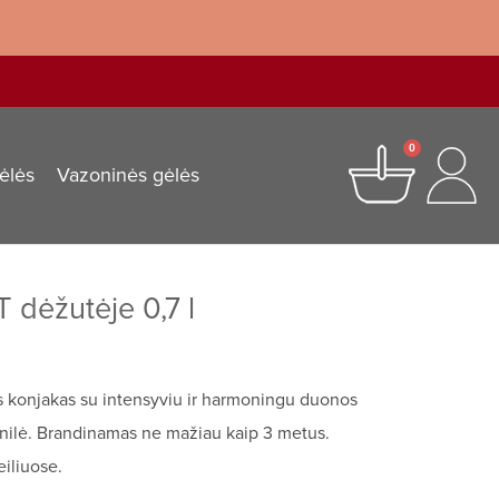
0
ėlės
Vazoninės gėlės
dėžutėje 0,7 l
nis konjakas su intensyviu ir harmoningu duonos
vanilė. Brandinamas ne mažiau kaip 3 metus.
iliuose.