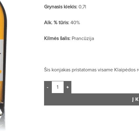
Grynasis kiekis:
0,7l
Alk. % tūris:
40%
Kilmės šalis:
Prancūzija
Šis konjakas pristatomas visame Klaipėdos r
Į 