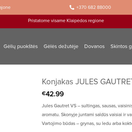
rajone
+370 682 88000
Pristatome visame Klaipėdos regione
Gėlių puokštės
Gėlės dežutėje
Dovanos
Skintos g
Konjakas JULES GAUTRET 
42.99
€
Jules Gautret VS – sultingas, sausas, vaisi
aromatu. Skonyje juntami saldūs vaisiai ir 
Vartojimo būdas – grynas, su ledu arba kokte