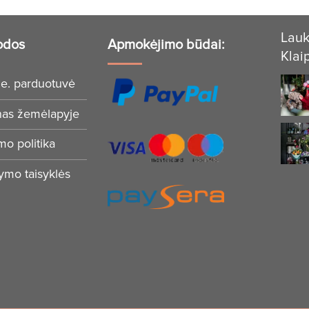
Lauk
odos
Apmokėjimo būdai:
Klai
e. parduotuvė
nas žemėlapyje
mo politika
tymo taisyklės