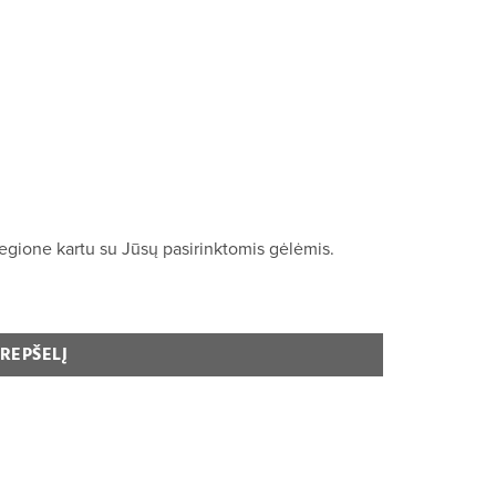
egione kartu su Jūsų pasirinktomis gėlėmis.
KREPŠELĮ