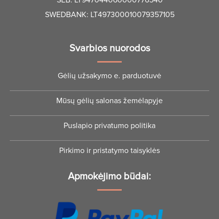
SEB: LT947044060000776540
SWEDBANK: LT497300010079357105
Svarbios nuorodos
Gėlių užsakymo e. parduotuvė
Mūsų gėlių salonas žemėlapyje
Puslapio privatumo politika
Pirkimo ir pristatymo taisyklės
Apmokėjimo būdai: