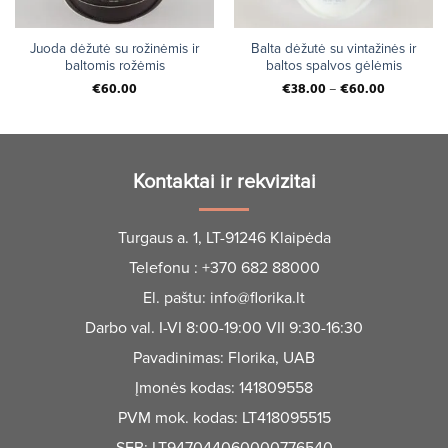
Juoda dėžutė su rožinėmis ir
Balta dėžutė su vintažinės ir
baltomis rožėmis
baltos spalvos gėlėmis
€
60.00
€
38.00
–
€
60.00
Kontaktai ir rekvizitai
Turgaus a. 1, LT-91246 Klaipėda
Telefonu :
+370 682 88000
El. paštu:
info@florika.lt
Darbo val. I-VI 8:00-19:00 VII 9:30-16:30
Pavadinimas: Florika, UAB
Įmonės kodas: 141809558
PVM mok. kodas: LT418095515