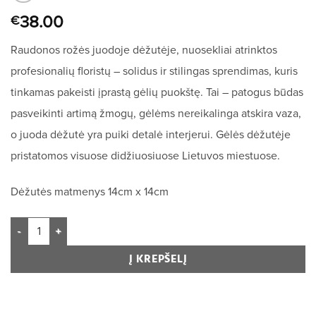
38.00
€
Raudonos rožės juodoje dėžutėje, nuosekliai atrinktos
profesionalių floristų – solidus ir stilingas sprendimas, kuris
tinkamas pakeisti įprastą gėlių puokštę. Tai – patogus būdas
pasveikinti artimą žmogų, gėlėms nereikalinga atskira vaza,
o juoda dėžutė yra puiki detalė interjerui. Gėlės dėžutėje
pristatomos visuose didžiuosiuose Lietuvos miestuose.
Dėžutės matmenys 14cm x 14cm
Į KREPŠELĮ