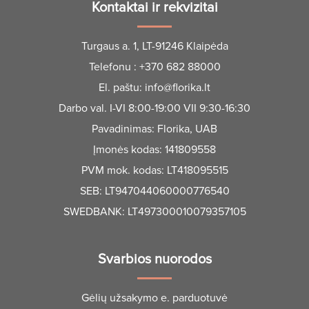
Kontaktai ir rekvizitai
Turgaus a. 1, LT-91246 Klaipėda
Telefonu :
+370 682 88000
El. paštu:
info@florika.lt
Darbo val. I-VI 8:00-19:00 VII 9:30-16:30
Pavadinimas: Florika, UAB
Įmonės kodas: 141809558
PVM mok. kodas: LT418095515
SEB: LT947044060000776540
SWEDBANK: LT497300010079357105
Svarbios nuorodos
Gėlių užsakymo e. parduotuvė