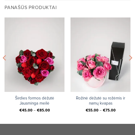
PANAŠŪS PRODUKTAI
Širdies formos dėžutė
Rožinė dėžutė su rožėmis ir
Jausminga meilė
namų kvapas
€
45.00
–
€
85.00
€
55.00
–
€
75.00