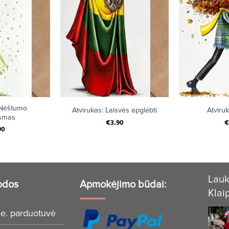
+
+
 Nėštumo
Atvirukas: Laisvės apglėbti
Atviruk
smas
€
3.90
€
90
Lauk
odos
Apmokėjimo būdai:
Klai
e. parduotuvė