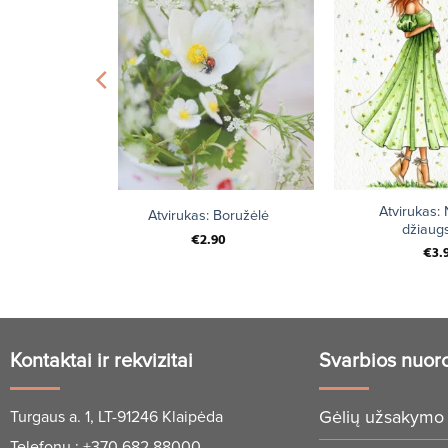
+
+
Atvirukas:
jūnai
Atvirukas: Boružėlė
džiaug
€
2.90
€
3.
Kontaktai ir rekvizitai
Svarbios nuor
Gėlių užsakymo 
Turgaus a. 1, LT-91246 Klaipėda
Telefonu :
+370 682 88000