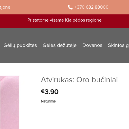
rajone
+370 682 88000
Pristatome visame Klaipėdos regione
Gėlių puokštės
Gėlės dežutėje
Dovanos
Skintos g
Atvirukas: Oro bučiniai
3.90
€
Neturime