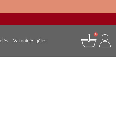
0
ėlės
Vazoninės gėlės