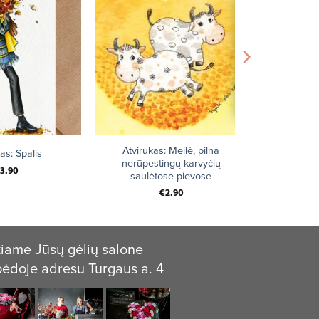
+
Atvirukas: Meilė, pilna
as: Spalis
nerūpestingų karvyčių
3.90
saulėtose pievose
€
2.90
iame Jūsų gėlių salone
pėdoje adresu Turgaus a. 4