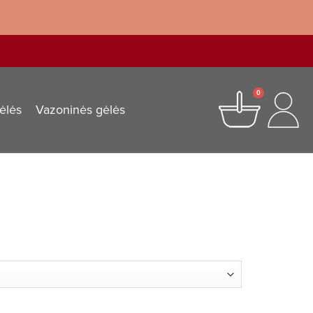
0
ėlės
Vazoninės gėlės