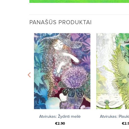
PANAŠŪS PRODUKTAI
+
+
jūnai
Atvirukas: Žydinti meilė
Atvirukas: Plauk
€
2.90
€
2.