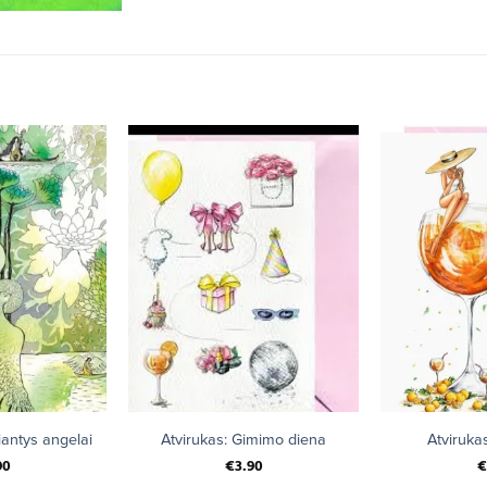
+
+
iantys angelai
Atvirukas: Gimimo diena
Atvirukas
90
€
3.90
€