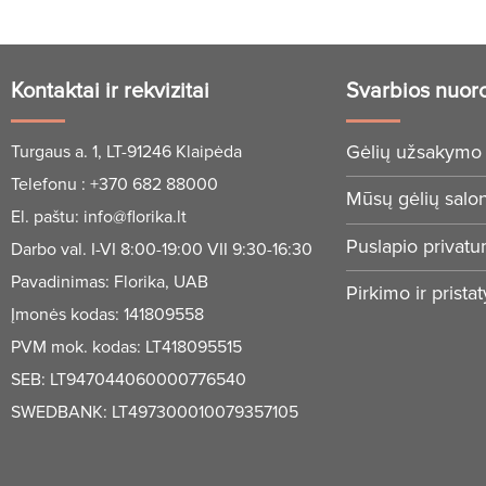
Kontaktai ir rekvizitai
Svarbios nuor
Gėlių užsakymo 
Turgaus a. 1, LT-91246 Klaipėda
Telefonu :
+370 682 88000
Mūsų gėlių salo
El. paštu:
info@florika.lt
Puslapio privatu
Darbo val. I-VI 8:00-19:00 VII 9:30-16:30
Pavadinimas: Florika, UAB
Pirkimo ir prista
Įmonės kodas: 141809558
PVM mok. kodas: LT418095515
SEB: LT947044060000776540
SWEDBANK: LT497300010079357105