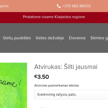
rajone
+370 682 88000
Pristatome visame Klaipėdos regione
Gėlių puokštės
Gėlės dežutėje
Dovanos
Skintos g
Atvirukas: Šilti jausmai
3.50
€
Atvirutes pasirenkamas tekstas