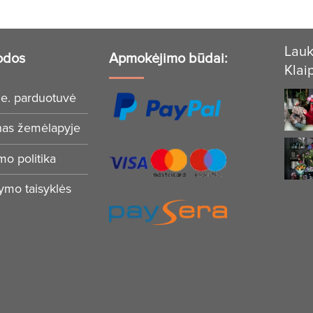
Lauk
odos
Apmokėjimo būdai:
Klai
e. parduotuvė
nas žemėlapyje
mo politika
tymo taisyklės