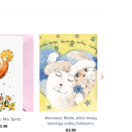
+
Atvirukas: Meilė, pilna dviejų
: Mis Spritz
laimingų zuikių švelnumo
3.90
€
2.90