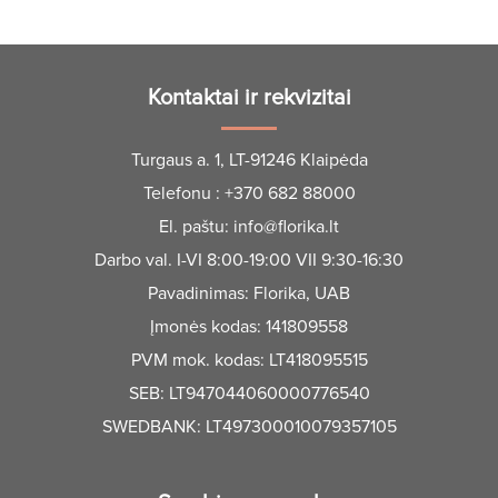
Kontaktai ir rekvizitai
Turgaus a. 1, LT-91246 Klaipėda
Telefonu :
+370 682 88000
El. paštu:
info@florika.lt
Darbo val. I-VI 8:00-19:00 VII 9:30-16:30
Pavadinimas: Florika, UAB
Įmonės kodas: 141809558
PVM mok. kodas: LT418095515
SEB: LT947044060000776540
SWEDBANK: LT497300010079357105