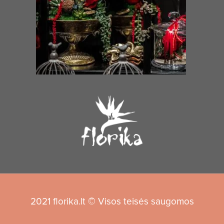
2021 florika.lt © Visos teisės saugomos