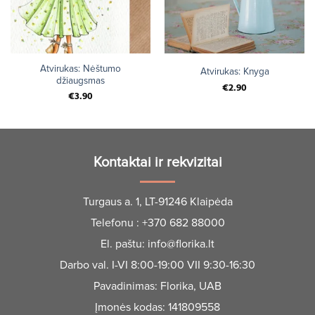
Atvirukas: Nėštumo
Atvirukas: Knyga
džiaugsmas
€
2.90
€
3.90
Kontaktai ir rekvizitai
Turgaus a. 1, LT-91246 Klaipėda
Telefonu :
+370 682 88000
El. paštu:
info@florika.lt
Darbo val. I-VI 8:00-19:00 VII 9:30-16:30
Pavadinimas: Florika, UAB
Įmonės kodas: 141809558