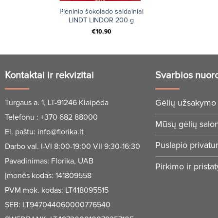
+
Pieninio šokolado saldainiai
LINDT LINDOR 200 g
€
10.90
Kontaktai ir rekvizitai
Svarbios nuor
Gėlių užsakymo 
Turgaus a. 1, LT-91246 Klaipėda
Telefonu :
+370 682 88000
Mūsų gėlių salo
El. paštu:
info@florika.lt
Puslapio privatu
Darbo val. I-VI 8:00-19:00 VII 9:30-16:30
Pavadinimas: Florika, UAB
Pirkimo ir prista
Įmonės kodas: 141809558
PVM mok. kodas: LT418095515
SEB: LT947044060000776540