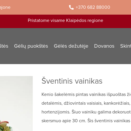
rajone
+370 682 88000
Pristatome visame Klaipėdos regione
štės
Gėlių puokštės
Gėlės dežutėje
Dovanos
Skin
Šventinis vainikas
Kenio šakelėmis pintas vainikas išpuoštas 
detalėmis, džiovintais vaisiais, kankorėžiai
hortenzijomis. Šiuo vainiku galima dekoruoti
skersmuo apie 30 cm. Šis šventinis vainikas 