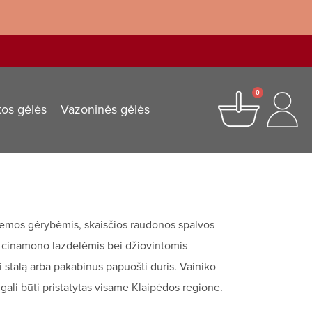
0
tos gėlės
Vazoninės gėlės
žiemos gėrybėmis, skaisčios raudonos spalvos
s, cinamono lazdelėmis bei džiovintomis
 stalą arba pakabinus papuošti duris. Vainiko
gali būti pristatytas visame Klaipėdos regione.