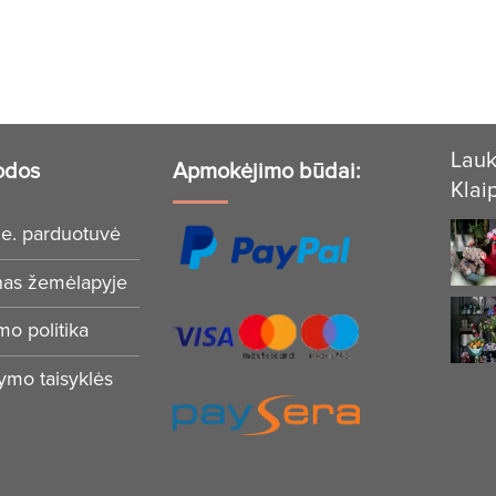
Lauk
odos
Apmokėjimo būdai:
Klai
e. parduotuvė
nas žemėlapyje
mo politika
tymo taisyklės