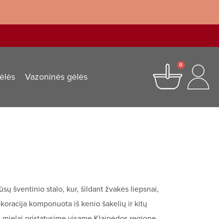
0
ėlės
Vazoninės gėlės
ų šventinio stalo, kur, šildant žvakės liepsnai,
ekoracija komponuota iš kenio šakelių ir kitų
ą mielai pristatysime visame Klaipėdos regione.