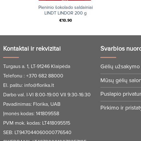
+
Pieninio šokolado saldainiai
LINDT LINDOR 200 g
€
10.90
Kontaktai ir rekvizitai
Svarbios nuor
Gėlių užsakymo 
Turgaus a. 1, LT-91246 Klaipėda
Telefonu :
+370 682 88000
Mūsų gėlių salo
El. paštu:
info@florika.lt
Puslapio privatu
Darbo val. I-VI 8:00-19:00 VII 9:30-16:30
Pavadinimas: Florika, UAB
Pirkimo ir prista
Įmonės kodas: 141809558
PVM mok. kodas: LT418095515
SEB: LT947044060000776540