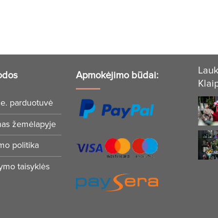
Lauk
odos
Apmokėjimo būdai:
Klai
e. parduotuvė
nas žemėlapyje
mo politika
tymo taisyklės