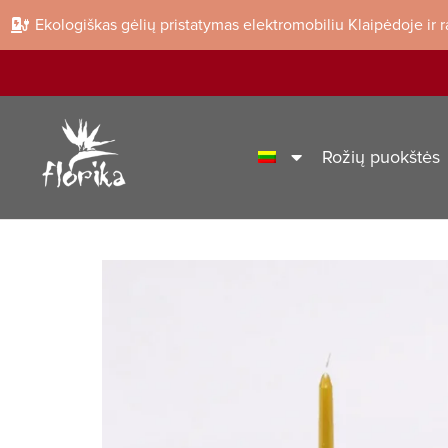
Ekologiškas gėlių pristatymas elektromobiliu Klaipėdoje ir 
Rožių puokštės