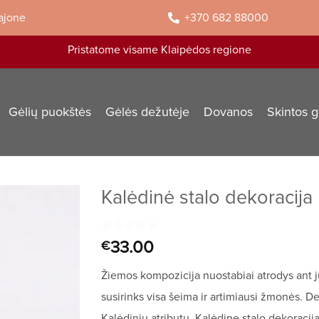
rajone
+370 682 88000
Pristatome visame Klaipėdos regione
Gėlių puokštės
Gėlės dežutėje
Dovanos
Skintos g
Kalėdinė stalo dekoracija
Įvertinimas:
1
33.00
€
5
iš 5
(viso
Žiemos kompozicija nuostabiai atrodys ant jūs
įvertinimų:
)
susirinks visa šeima ir artimiausi žmonės. D
Kalėdinių atributų. Kalėdinę stalo dekoracij