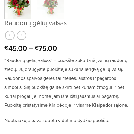
Raudonų gėlių valsas
45.00
–
75.00
€
€
“Raudonų gėlių valsas” – puokštė sukurta iš įvairių raudonų
žiedų. Jų draugystė puokštėje sukuria lengvą gėlių valsą.
Raudonos spalvos gėlės tai meilės, aistros ir pagarbos
simbolis. Šią puokštę galite skirti bet kuriam žmogui ir bet
kuriai progai, jei norite jam išreikšti jausmus ar pagarbą.
Puokštę pristatysime Klaipėdoje ir visame Klaipėdos rajone.
Nuotraukoje pavaizduota vidutinio dydžio puokštė.