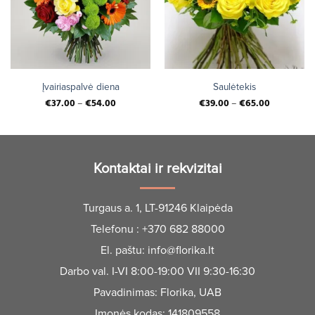
Įvairiaspalvė diena
Saulėtekis
€
37.00
–
€
54.00
€
39.00
–
€
65.00
Kontaktai ir rekvizitai
Turgaus a. 1, LT-91246 Klaipėda
Telefonu :
+370 682 88000
El. paštu:
info@florika.lt
Darbo val. I-VI 8:00-19:00 VII 9:30-16:30
Pavadinimas: Florika, UAB
Įmonės kodas: 141809558