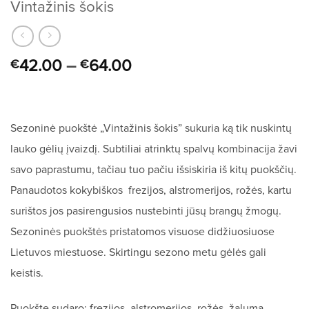
Vintažinis šokis
42.00
–
64.00
€
€
Sezoninė puokštė „Vintažinis šokis” sukuria ką tik nuskintų
lauko gėlių įvaizdį. Subtiliai atrinktų spalvų kombinacija žavi
savo paprastumu, tačiau tuo pačiu išsiskiria iš kitų puokščių.
Panaudotos kokybiškos frezijos, alstromerijos, rožės, kartu
surištos jos pasirengusios nustebinti jūsų brangų žmogų.
Sezoninės puokštės pristatomos visuose didžiuosiuose
Lietuvos miestuose. Skirtingu sezono metu gėlės gali
keistis.
Puokštę sudaro: frezijos, alstromerijos, rožės, žaluma.