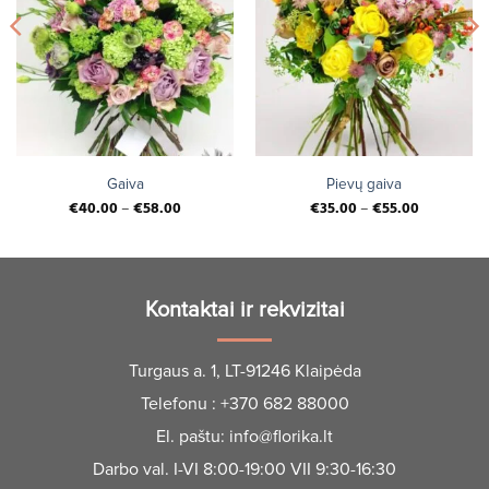
Gaiva
Pievų gaiva
€
40.00
–
€
58.00
€
35.00
–
€
55.00
Kontaktai ir rekvizitai
Turgaus a. 1, LT-91246 Klaipėda
Telefonu :
+370 682 88000
El. paštu:
info@florika.lt
Darbo val. I-VI 8:00-19:00 VII 9:30-16:30