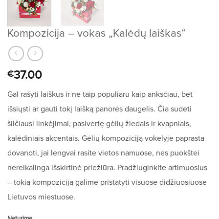
Kompozicija – vokas „Kalėdų laiškas“
37.00
€
Gal rašyti laiškus ir ne taip populiaru kaip anksčiau, bet
išsiųsti ar gauti tokį laišką panorės daugelis. Čia sudėti
šilčiausi linkėjimai, pasivertę gėlių žiedais ir kvapniais,
kalėdiniais akcentais. Gėlių kompoziciją vokelyje paprasta
dovanoti, jai lengvai rasite vietos namuose, nes puokštei
nereikalinga išskirtinė priežiūra. Pradžiuginkite artimuosius
– tokią kompoziciją galime pristatyti visuose didžiuosiuose
Lietuvos miestuose.
Neturime