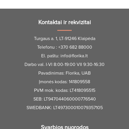
Kontaktai ir rekvizitai
Turgaus a. 1, LT-91246 Klaipėda
Telefonu :
+370 682 88000
El. paštu:
info@florika.lt
Darbo val. I-VI 8:00-19:00 VII 9:30-16:30
Pavadinimas: Florika, UAB
Įmonės kodas: 141809558
PVM mok. kodas: LT418095515
SEB: LT947044060000776540
SWEDBANK: LT497300010079357105
Svarbios nuorodos