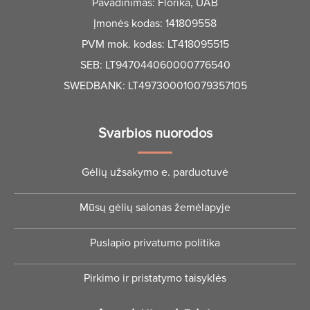
Pavadinimas: Florika, UAB
Įmonės kodas: 141809558
PVM mok. kodas: LT418095515
SEB: LT947044060000776540
SWEDBANK: LT497300010079357105
Svarbios nuorodos
Gėlių užsakymo e. parduotuvė
Mūsų gėlių salonas žemėlapyje
Puslapio privatumo politika
Pirkimo ir pristatymo taisyklės