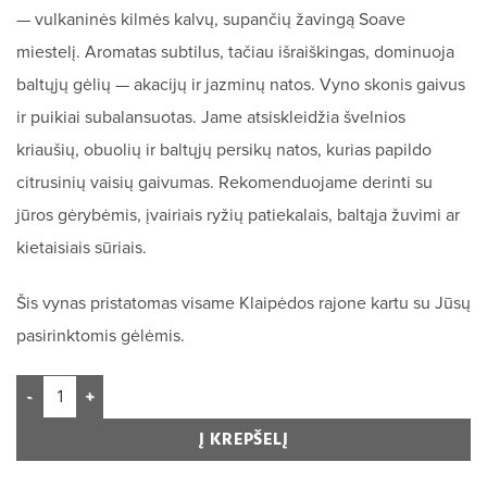
— vulkaninės kilmės kalvų, supančių žavingą Soave
miestelį. Aromatas subtilus, tačiau išraiškingas, dominuoja
baltųjų gėlių — akacijų ir jazminų natos. Vyno skonis gaivus
ir puikiai subalansuotas. Jame atsiskleidžia švelnios
kriaušių, obuolių ir baltųjų persikų natos, kurias papildo
citrusinių vaisių gaivumas. Rekomenduojame derinti su
jūros gėrybėmis, įvairiais ryžių patiekalais, baltąja žuvimi ar
kietaisiais sūriais.
Šis vynas pristatomas visame Klaipėdos rajone kartu su Jūsų
pasirinktomis gėlėmis.
Į KREPŠELĮ