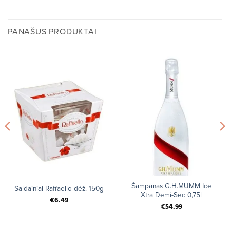
PANAŠŪS PRODUKTAI
Šampanas G.H.MUMM Ice
Saldainiai Raffaello dėž. 150g
Xtra Demi-Sec 0,75l
€
6.49
€
54.99