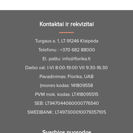
Kontaktai ir rekvizitai
Turgaus a. 1, LT-91246 Klaipėda
Telefonu :
+370 682 88000
El. paštu:
info@florika.lt
Darbo val. I-VI 8:00-19:00 VII 9:30-16:30
Pavadinimas: Florika, UAB
Įmonės kodas: 141809558
PVM mok. kodas: LT418095515
SEB: LT947044060000776540
SWEDBANK: LT497300010079357105
Svarbios nuorodos