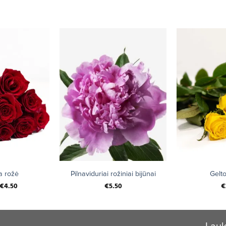
+
 rožė
Pilnaviduriai rožiniai bijūnai
Gelt
€
4.50
€
5.50
€