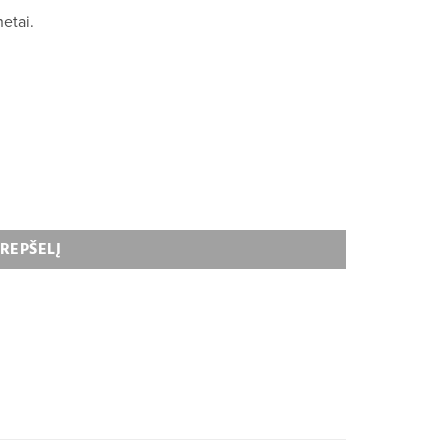
etai.
KREPŠELĮ