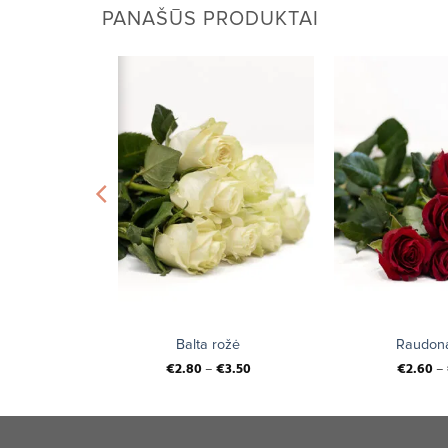
PANAŠŪS PRODUKTAI
+
+
toma
Balta rožė
Raudona
€
2.80
–
€
3.50
€
2.60
–