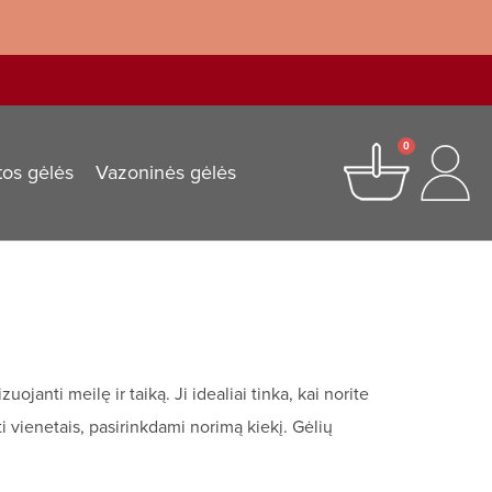
0
tos gėlės
Vazoninės gėlės
janti meilę ir taiką. Ji idealiai tinka, kai norite
i vienetais, pasirinkdami norimą kiekį. Gėlių