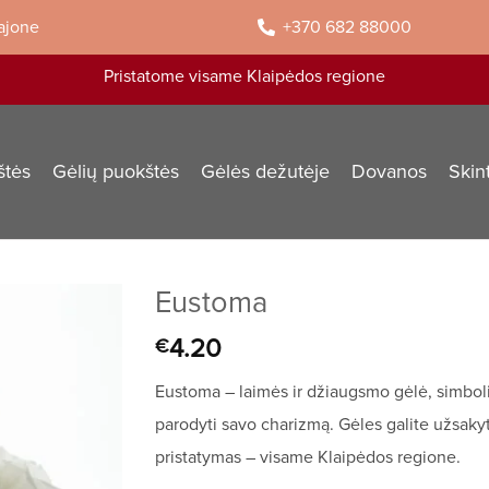
rajone
+370 682 88000
Pristatome visame Klaipėdos regione
štės
Gėlių puokštės
Gėlės dežutėje
Dovanos
Skin
Eustoma
4.20
€
Eustoma – laimės ir džiaugsmo gėlė, simbolizuo
parodyti savo charizmą. Gėles galite užsakyt
pristatymas – visame Klaipėdos regione.