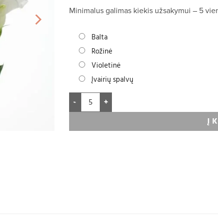
Minimalus galimas kiekis užsakymui – 5 vien
Balta
Rožinė
Violetinė
Įvairių spalvų
Į 