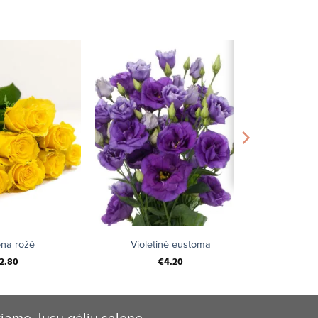
ona rožė
Violetinė eustoma
2.80
€
4.20