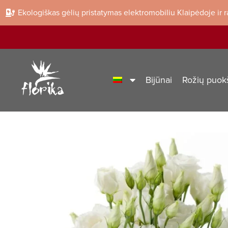
Ekologiškas gėlių pristatymas elektromobiliu Klaipėdoje ir 
Bijūnai
Rožių puok