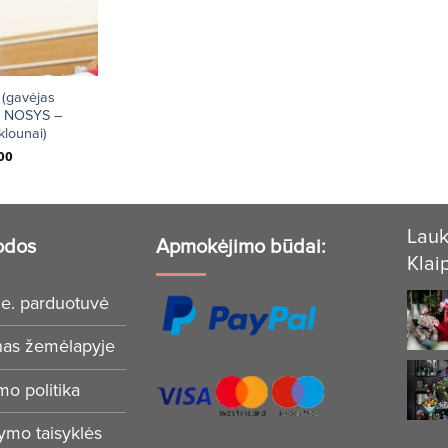
(gavėjas
 NOSYS –
klounai)
00
Lauk
odos
Apmokėjimo būdai:
Klai
e. parduotuvė
nas žemėlapyje
mo politika
tymo taisyklės