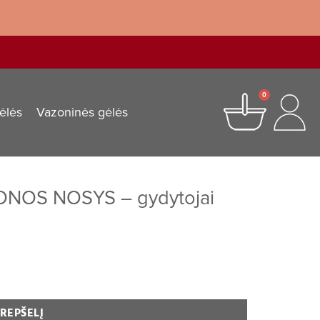
0
ėlės
Vazoninės gėlės
ONOS NOSYS – gydytojai
KREPŠELĮ