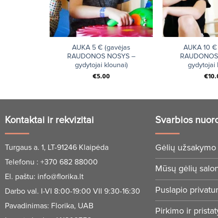
+
+
AUKA 5 € (gavėjas
AUKA 10 € 
RAUDONOS NOSYS –
RAUDONOS
gydytojai klounai)
gydytojai 
€
5.00
€
10.
Kontaktai ir rekvizitai
Svarbios nuor
Gėlių užsakymo 
Turgaus a. 1, LT-91246 Klaipėda
Telefonu :
+370 682 88000
Mūsų gėlių salo
El. paštu:
info@florika.lt
Puslapio privatu
Darbo val. I-VI 8:00-19:00 VII 9:30-16:30
Pavadinimas: Florika, UAB
Pirkimo ir prista