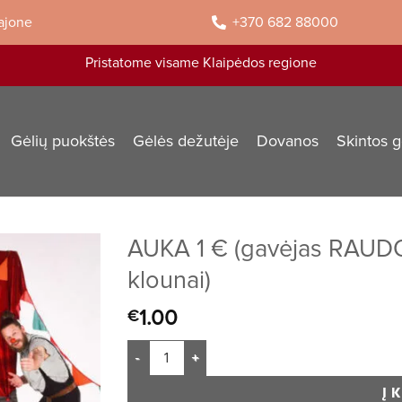
rajone
+370 682 88000
Pristatome visame Klaipėdos regione
Gėlių puokštės
Gėlės dežutėje
Dovanos
Skintos g
AUKA 1 € (gavėjas RAUD
klounai)
1.00
€
Į 