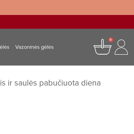
0
ėlės
Vazoninės gėlės
is ir saulės pabučiuota diena