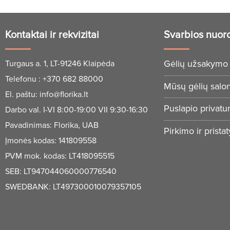
Kontaktai ir rekvizitai
Svarbios nuor
Gėlių užsakymo 
Turgaus a. 1, LT-91246 Klaipėda
Telefonu :
+370 682 88000
Mūsų gėlių salo
El. paštu:
info@florika.lt
Puslapio privatu
Darbo val. I-VI 8:00-19:00 VII 9:30-16:30
Pavadinimas: Florika, UAB
Pirkimo ir prista
Įmonės kodas: 141809558
PVM mok. kodas: LT418095515
SEB: LT947044060000776540
SWEDBANK: LT497300010079357105