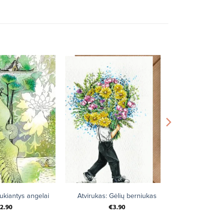
+
aukiantys angelai
Atvirukas: Gėlių berniukas
2.90
€
3.90