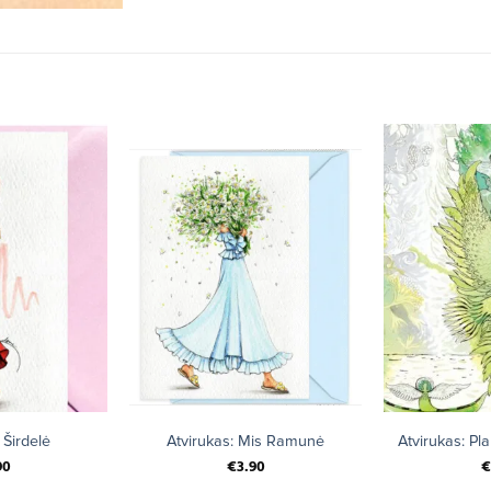
+
+
 Širdelė
Atvirukas: Mis Ramunė
Atvirukas: Pl
90
€
3.90
€