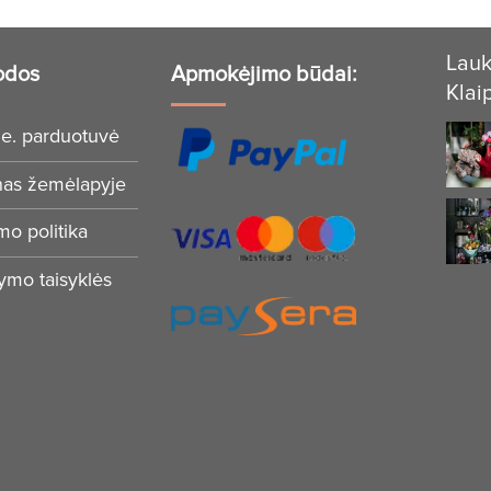
Lauk
odos
Apmokėjimo būdai:
Klai
e. parduotuvė
nas žemėlapyje
mo politika
tymo taisyklės