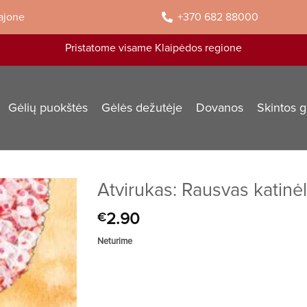
rajone
+370 682 88000
Pristatome visame Klaipėdos regione
Gėlių puokštės
Gėlės dežutėje
Dovanos
Skintos g
Atvirukas: Rausvas katinėl
2.90
€
Neturime