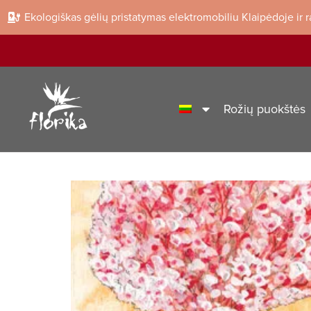
Ekologiškas gėlių pristatymas elektromobiliu Klaipėdoje ir 
Rožių puokštės