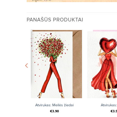
PANAŠŪS PRODUKTAI
+
+
am vyrui
Atvirukas: Meilės žiedai
Atvirukas:
€
3.90
€
3.