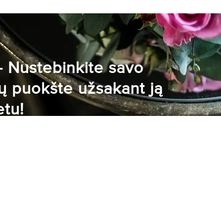
- Nustebinkite savo
ių puokšte užsakant ją
etu!
 niekada nebuvo taip paprasta ir patogu.
sakykite ją naudodami Jums patogų mokėjimo
 kurjerio žinutės apie įvykdytą užsakymą.