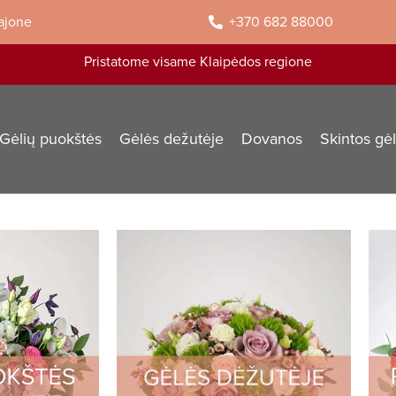
rajone
+370 682 88000
Pristatome visame Klaipėdos regione
Gėlių puokštės
Gėlės dežutėje
Dovanos
Skintos gė