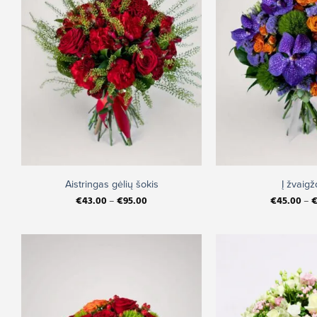
+
+
Aistringas gėlių šokis
Į žvaig
€
43.00
–
€
95.00
€
45.00
–