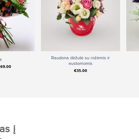
+
+
Raudona dėžutė su rožėmis ir
a
eustomomis
€
69.00
€
35.00
as į