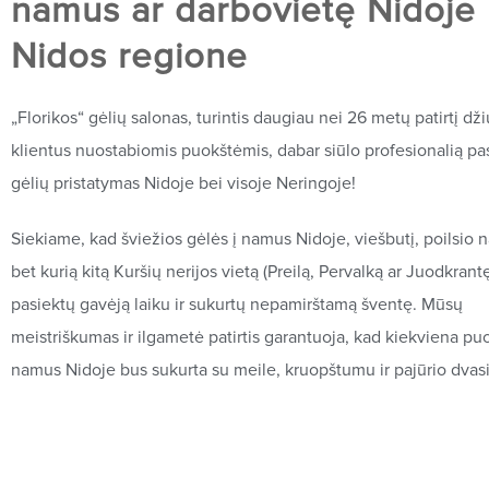
namus ar darbovietę Nidoje 
Nidos regione
„Florikos“ gėlių salonas, turintis daugiau nei 26 metų patirtį dž
klientus nuostabiomis puokštėmis, dabar siūlo profesionalią pa
gėlių pristatymas Nidoje bei visoje Neringoje!
Siekiame, kad šviežios gėlės į namus Nidoje, viešbutį, poilsio 
bet kurią kitą Kuršių nerijos vietą (Preilą, Pervalką ar Juodkrant
pasiektų gavėją laiku ir sukurtų nepamirštamą šventę. Mūsų
meistriškumas ir ilgametė patirtis garantuoja, kad kiekviena puo
namus Nidoje bus sukurta su meile, kruopštumu ir pajūrio dvasi