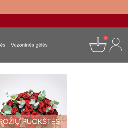
0
lės
Vazoninės gėlės