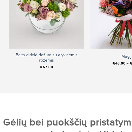
+
+
Balta didelė dėžutė su alyvinėmis
Magij
rožėmis
€
43.00
–
€
67.00
Gėlių bei puokščių pristatym