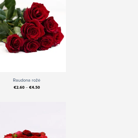
Raudona rožė
€
2.60
–
€
4.50