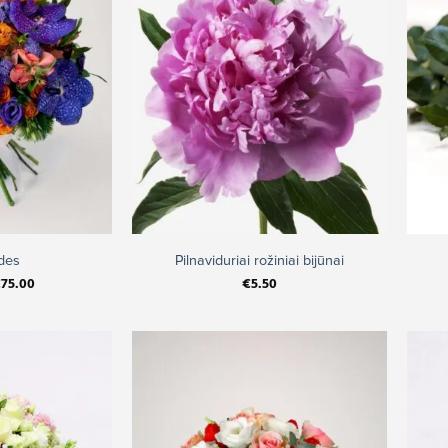
+
ždes
Pilnaviduriai rožiniai bijūnai
€
75.00
€
5.50