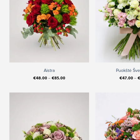
+
+
Aistra
Puokštė Šv
€
48.00
–
€
85.00
€
47.00
–