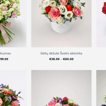
+
+
elnumas
Gėlių dėžutė Švelni akimirka
€
99.00
€
38.00
–
€
60.00