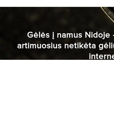
Gėlės į namus Nidoje 
artimuosius netikėta gėl
intern
Gaukite gėles i namus Nidoje – Nustebinti dar
Tiesiog išsirinkite puokštę mūsų puslapyje, už
būdą ir užpildę pristatymo informaciją laukite