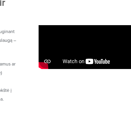
ir
iuginant
slaugą –
namus ar
ę)
kštė į
a.