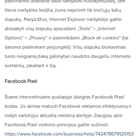
pasirinkimo ieškokite savo naršyklės nustatymuose), tam
tikros naršyklės leidžia Jums nepriimti tik trečiųjų šalių
slapukų. Pavyzdžiui, Internet Explorer naršyklėje galite
atsisakyti visų slapukų spausdami „Tools“ > „Internet
Options“ > „Privacy“ ir pasirinkdami „Block all cookies“ (tai
daroma paslenkant perjungiklį). Visų slapukų blokavimas
turės neigiamą įtaką galimybei naudotis daugeliu interneto
svetainių, įskaitant ir šią.
Facebook Pixel
Šiame internetiniame puslapyje įdiegtas Facebook Pixel
kodas. Jis skirtas matuoti Facebook reklamos efektyvumą ir
rodyti vartotojui aktualią reklamą ateityje. Daugiau apie
Facebook Pixel veikimo principus galite sužinoti:
https://www.facebook.com/business/help/742478679120153