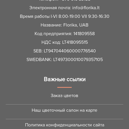
Электронная почта:
info@florika.lt
Время работы I-VI 8:00-19:00 VII 9:30-16:30
Название: Florika, UAB
Код предприятия: 141809558
НДС код: LT418095515
SEB: LT947044060000776540
SWEDBANK: LT497300010079357105
Важные ссылки
Заказ цветов
Наш цветочный салон на карте
Политика конфиденциальности сайта