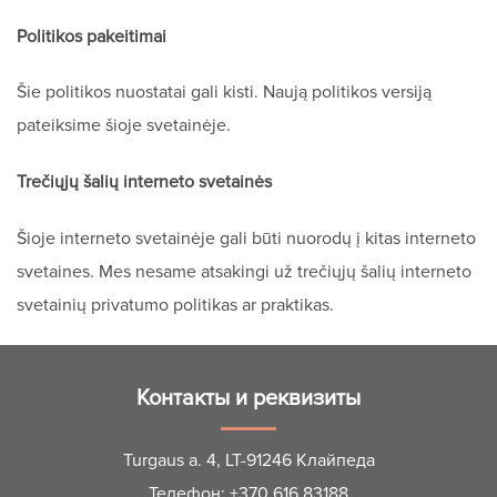
Politikos pakeitimai
Šie politikos nuostatai gali kisti. Naują politikos versiją
pateiksime šioje svetainėje.
Trečiųjų šalių interneto svetainės
Šioje interneto svetainėje gali būti nuorodų į kitas interneto
svetaines. Mes nesame atsakingi už trečiųjų šalių interneto
svetainių privatumo politikas ar praktikas.
Контакты и реквизиты
Turgaus a. 4, LT-91246 Клайпеда
Телефон:
+370 616 83188