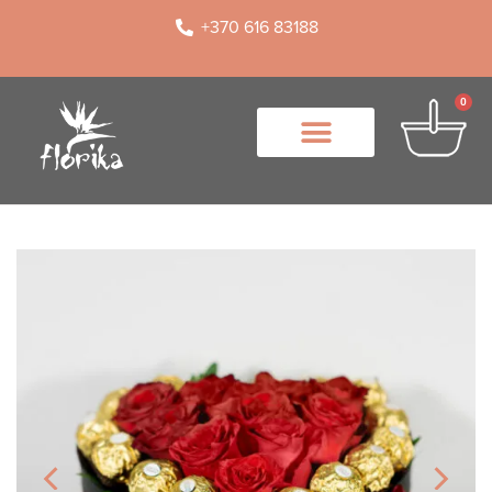
+370 616 83188
0