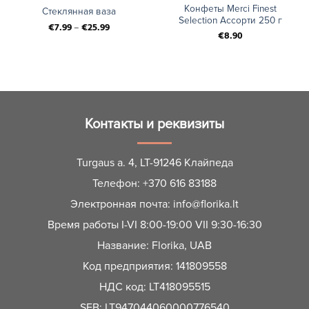
Конфеты Merci Finest
Стеклянная ваза
Selection Ассорти 250 г
€
7.99
–
€
25.99
€
8.90
Контакты и реквизиты
Turgaus a. 4, LT-91246 Клайпеда
Телефон:
+370 616 83188
Электронная почта:
info@florika.lt
Время работы I-VI 8:00-19:00 VII 9:30-16:30
Название: Florika, UAB
Код предприятия: 141809558
НДС код: LT418095515
SEB: LT947044060000776540