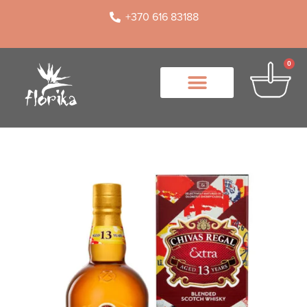
+370 616 83188
0