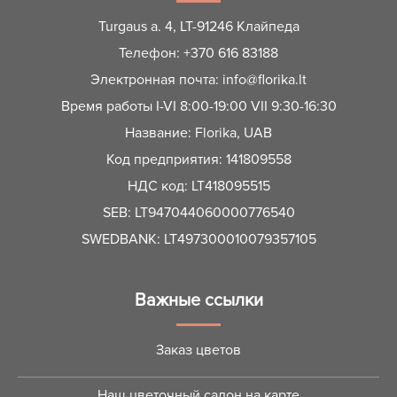
Turgaus a. 4, LT-91246 Клайпеда
Телефон:
+370 616 83188
Электронная почта:
info@florika.lt
Время работы I-VI 8:00-19:00 VII 9:30-16:30
Название: Florika, UAB
Код предприятия: 141809558
НДС код: LT418095515
SEB: LT947044060000776540
SWEDBANK: LT497300010079357105
Важные ссылки
Заказ цветов
Наш цветочный салон на карте