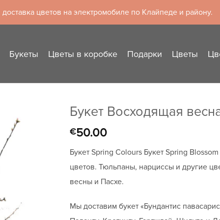
 доставка цветов на электромобиле по Клайпеде и району.
Букеты
Цветы в коробке
Подарки
Цветы
Цв
Букет Восходящая весн
50.00
€
Букет Spring Colours Букет Spring Bloss
цветов. Тюльпаны, нарциссы и другие цв
весны и Пасхе.
Мы доставим букет «Бундантис павасарис