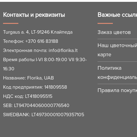
Контакты и реквизиты
Важные ссыл
Заказ цветов
Turgaus a. 4, LT-91246 Клайпеда
Телефон:
+370 616 83188
Наш цветочный
Электронная почта:
info@florika.lt
карте
Время работы I-VI 8:00-19:00 VII 9:30-
Политика
16:30
конфиденциаль
Название: Florika, UAB
Код предприятия: 141809558
Правила покупк
НДС код: LT418095515
SEB: LT947044060000776540
SWEDBANK: LT497300010079357105