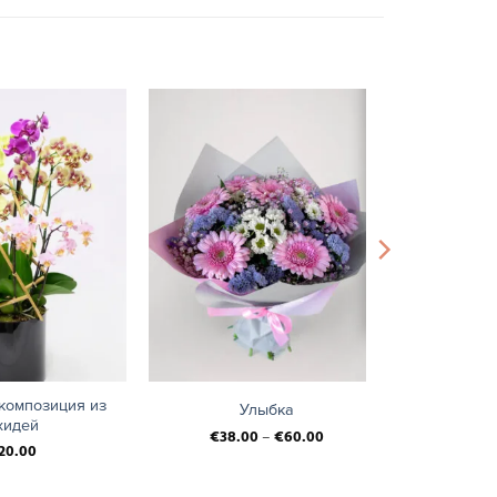
+
композиция из
Улыбка
хидей
€
38.00
–
€
60.00
20.00