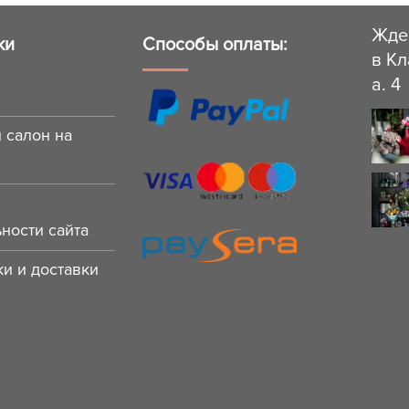
Жде
ки
Способы оплаты:
в Кл
a. 4
 салон на
ности сайта
и и доставки