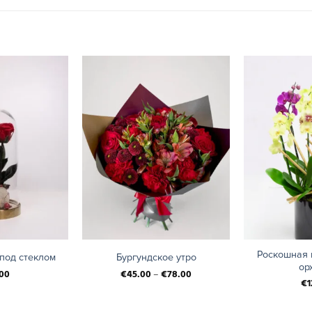
+
+
Роскошная 
под стеклом
Бургундское утро
ор
00
€
45.00
–
€
78.00
€
1