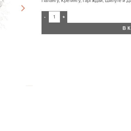
Палангу, Кретингу, Гаргждай, Шилуте и Д
В 