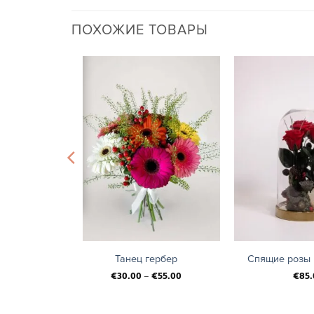
ПОХОЖИЕ ТОВАРЫ
+
+
магия
Танец гербер
Спящие розы 
5.00
€
30.00
–
€
55.00
€
85.