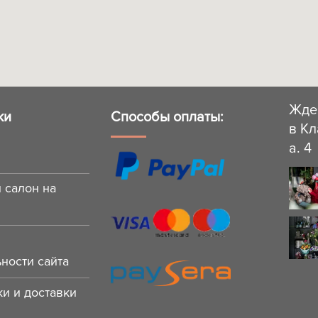
Жде
ки
Способы оплаты:
в Кл
a. 4
 салон на
ности сайта
и и доставки