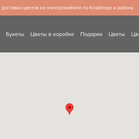
 доставка цветов на электромобиле по Клайпеде и району.
Букеты
Цветы в коробке
Подарки
Цветы
Цв