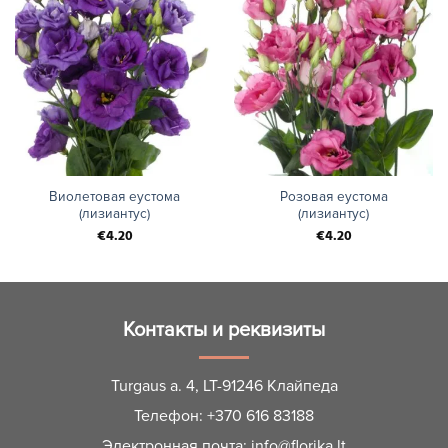
Виолетовая еустома
Розовая еустома
(лизиантус)
(лизиантус)
€
4.20
€
4.20
Контакты и реквизиты
Turgaus a. 4, LT-91246 Клайпеда
Телефон:
+370 616 83188
Электронная почта:
info@florika.lt