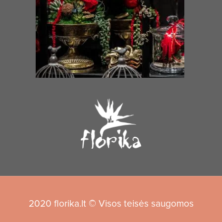
2020 florika.lt © Visos teisės saugomos