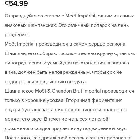
Рейтинг
1
5
54.99
€
из 5 на
основе
Отпразднуйте со стилем с Moët Impérial, одним из самых
опроса
пользователя
знаковых шампанских. Это отличный подарок на день
рождения!
Moët Impérial производится в самом сердце региона
Шампань, его собирают исключительно вручную, так как
виноград, используемый для изготовления игристого
вина, должен быть неповрежденным, чтобы сок не
подвергался воздействию воздуха.
Шампанское Moët & Chandon Brut Imperial производится
только в хорошие урожаи. Вторичная ферментация
внутри бутылок заставляет вино шипеть и полностью
меняет его вкус. В течение четырех лет слой
дрожжевого осадка придает вину поджаренный вкус.
После того, как дрожжевой осадок сконцентрировался