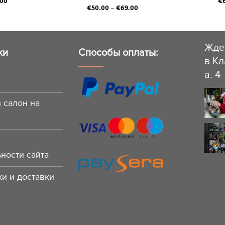
.00
€
€
50.00
–
€
69.00
Жде
ки
Способы оплаты:
в Кл
a. 4
 салон на
ности сайта
и и доставки