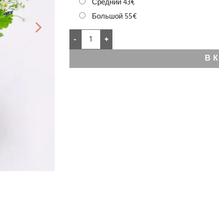
Средний 43€
Большой 55€
В 