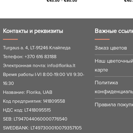
0.00
€
45.00
–
€
80.00
€
40
Контакты и реквизиты
Важные ссыл
Заказ цветов
Turgaus a. 4, LT-91246 Клайпеда
Телефон:
+370 616 83188
Наш цветочный
Электронная почта:
info@florika.lt
карте
Время работы I-VI 8:00-19:00 VII 9:30-
Политика
16:30
конфиденциаль
Название: Florika, UAB
Код предприятия: 141809558
Правила покупк
НДС код: LT418095515
SEB: LT947044060000776540
SWEDBANK: LT497300010079357105