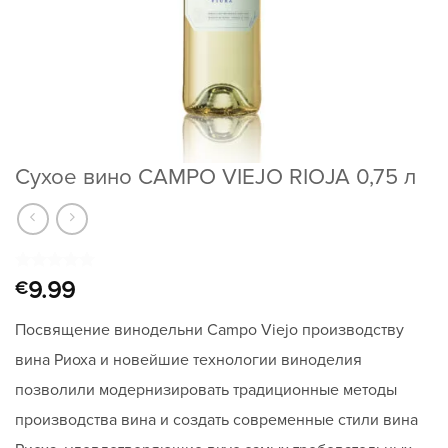
Сухое вино CAMPO VIEJO RIOJA 0,75 л
Рейтинг
1
5
9.99
€
из 5 на
основе
Посвящение винодельни Campo Viejo производству
опроса
пользователя
вина Риоха и новейшие технологии виноделия
позволили модернизировать традиционные методы
производства вина и создать современные стили вина