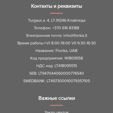
Контакты и реквизиты
Turgaus a. 4, LT-91246 Клайпеда
Телефон:
+370 616 83188
Электронная почта:
info@florika.lt
Время работы I-VI 8:00-19:00 VII 9:30-16:30
Название: Florika, UAB
Код предприятия: 141809558
НДС код: LT418095515
SEB: LT947044060000776540
SWEDBANK: LT497300010079357105
Важные ссылки
Заказ цветов