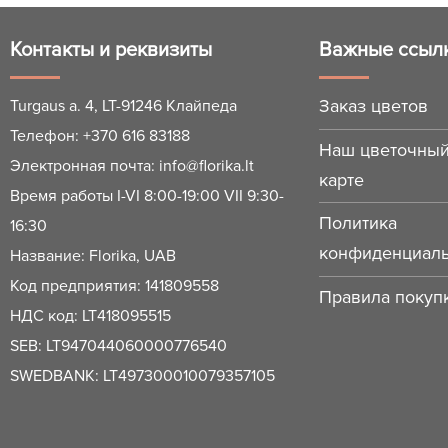
Контакты и реквизиты
Важные ссыл
Заказ цветов
Turgaus a. 4, LT-91246 Клайпеда
Телефон:
+370 616 83188
Наш цветочный
Электронная почта:
info@florika.lt
карте
Время работы I-VI 8:00-19:00 VII 9:30-
Политика
16:30
конфиденциаль
Название: Florika, UAB
Код предприятия: 141809558
Правила покупк
НДС код: LT418095515
SEB: LT947044060000776540
SWEDBANK: LT497300010079357105