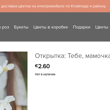
 доставка цветов на электромобиле по Клайпеде и району.
з роз
Букеты
Цветы в коробке
Подарки
Цветы
Открытка: Тебе, мамочк
2.60
€
Нет в наличии