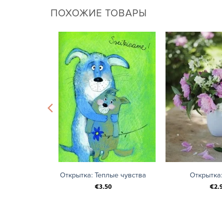
ПОХОЖИЕ ТОВАРЫ
+
+
ая любовь
Открытка: Теплые чувства
Открытка
€
3.50
€
2.