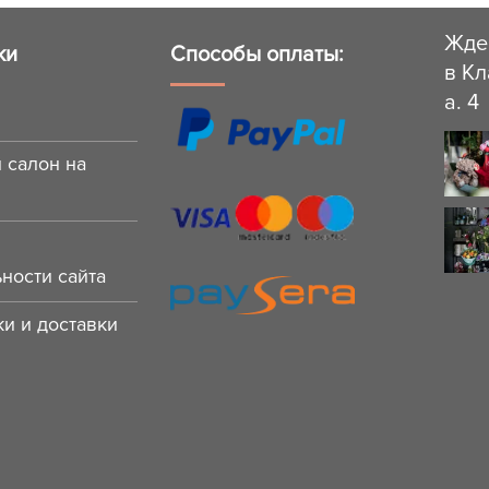
Жде
ки
Способы оплаты:
в Кл
a. 4
 салон на
ности сайта
и и доставки