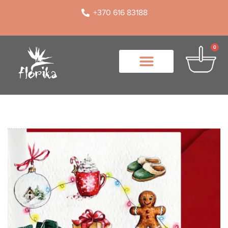
+370 616 83188
0