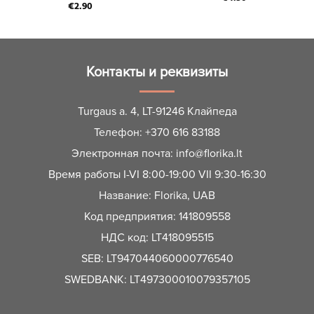
€
2.90
Контакты и реквизиты
Turgaus a. 4, LT-91246 Клайпеда
Телефон:
+370 616 83188
Электронная почта:
info@florika.lt
Время работы I-VI 8:00-19:00 VII 9:30-16:30
Название: Florika, UAB
Код предприятия: 141809558
НДС код: LT418095515
SEB: LT947044060000776540
SWEDBANK: LT497300010079357105