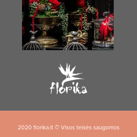
2020 florika.lt © Visos teisės saugomos