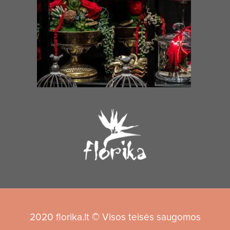
2020 florika.lt © Visos teisės saugomos