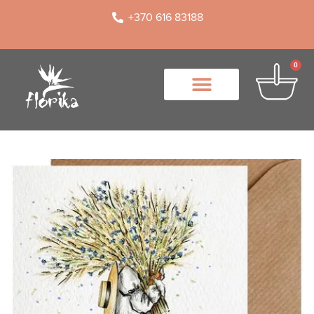
+370 616 83188
0