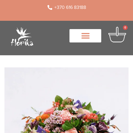
+370 616 83188
0