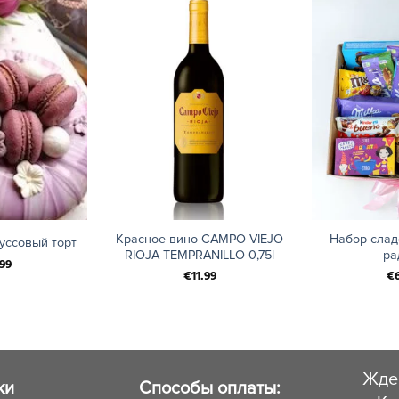
+
+
Красное вино CAMPO VIEJO
Набор слад
уссовый торт
RIOJA TEMPRANILLO 0,75l
ра
99
€
11.99
€
Жде
ки
Способы оплаты: