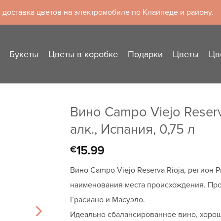
 доставка цветов на электромобиле по Клайпеде и району.
Букеты
Цветы в коробке
Подарки
Цветы
Цв
Вино Campo Viejo Reserv
алк., Испания, 0,75 л
15.99
€
Вино Campo Viejo Reserva Rioja, регион
наименования места происхождения. Про
Грасиано и Масуэло.
Идеально сбалансированное вино, хорош