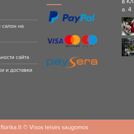
в Кл
a. 4
 салон на
ности сайта
и и доставки
florika.lt © Visos teisės saugomos