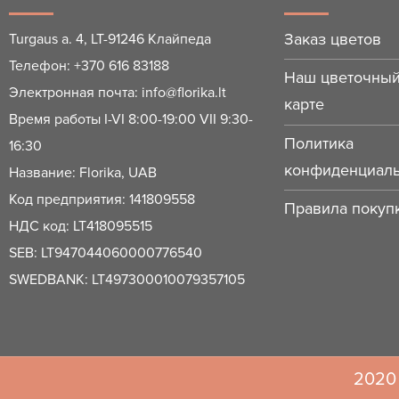
Заказ цветов
Turgaus a. 4, LT-91246 Клайпеда
Телефон:
+370 616 83188
Наш цветочный
Электронная почта:
info@florika.lt
карте
Время работы I-VI 8:00-19:00 VII 9:30-
Политика
16:30
конфиденциаль
Название: Florika, UAB
Код предприятия: 141809558
Правила покупк
НДС код: LT418095515
SEB: LT947044060000776540
SWEDBANK: LT497300010079357105
2020 