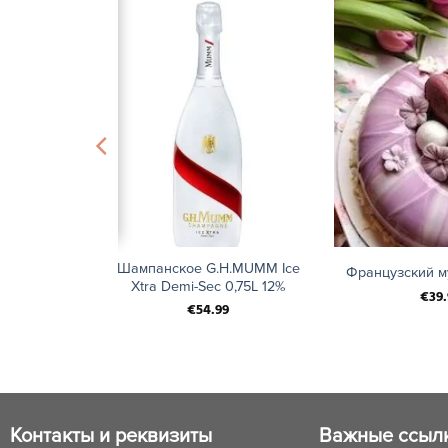
+
+
Шампанское G.H.MUMM Ice
rons» 5шт.
Французский м
Xtra Demi-Sec 0,75L 12%
€
39.
€
54.99
Контакты и реквизиты
Важные ссыл