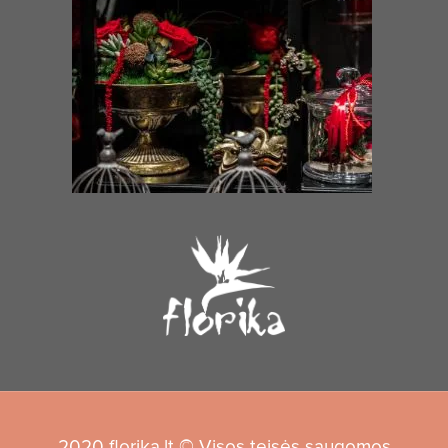
2020 florika.lt © Visos teisės saugomos