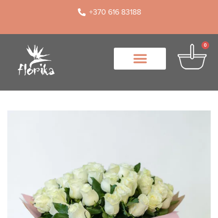
+370 616 83188
0