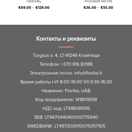
Любовь
Розовая мечта
€
69.00
–
€
129.00
€
36.00
–
€
55.00
Контакты и реквизиты
Turgaus a. 4, LT-91246 Клайпеда
Телефон:
+370 616 83188
Электронная почта:
info@florika.lt
Время работы I-VI 8:00-19:00 VII 9:30-16:30
Название: Florika, UAB
Код предприятия: 141809558
НДС код: LT418095515
SEB: LT947044060000776540
SWEDBANK: LT497300010079357105