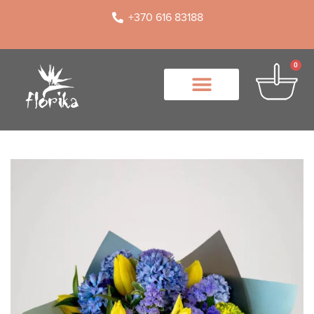
+370 616 83188
0